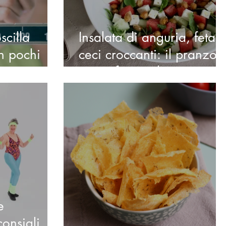
scilla
Insalata di anguria, feta 
n pochi
ceci croccanti: il pranzo
estivo fresco, leggero e
bilanciato
e
onsigli