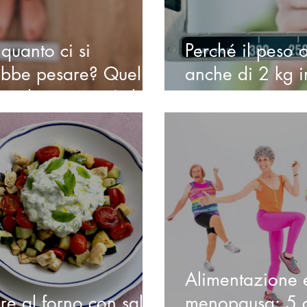
quanto ci si
Perché il peso o
bbe pesare? Quello
anche di 2 kg i
ice la scienza (e la
giorni
a clinica)
Alimentazione 
re al forno con salsa
menopausa: 5 c