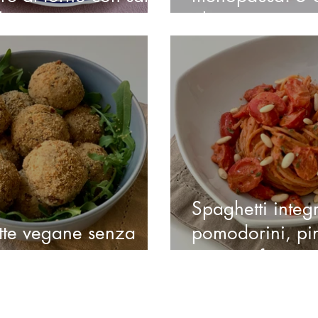
ki
alimentari per a
cambiamenti me
ormonali
Spaghetti integ
tte vegane senza
pomodorini, pin
ne
caprino fresco