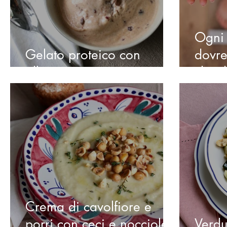
Ogni 
Gelato proteico con
dovre
albume e yogurt greco
che d
pratic
Crema di cavolfiore e
porri con ceci e nocciole
Verdu