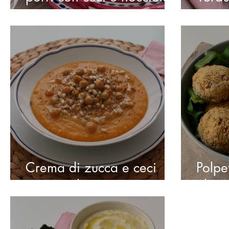
tostate
tzatzi
Crema di zucca e ceci
Polpe
con pinoli e semi tostati
gluti