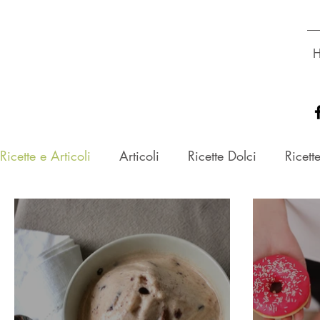
Dott.ssa
GLORIA ROSSETTO
Biologa Nutrizionista
Ricette e Articoli
Articoli
Ricette Dolci
Ricett