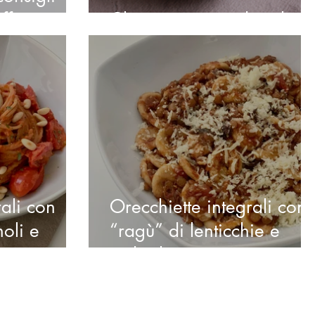
ffrontare i
Chips croccanti di polent
tabolici e
rali con
Orecchiette integrali con
oli e
“ragù” di lenticchie e
radicchio