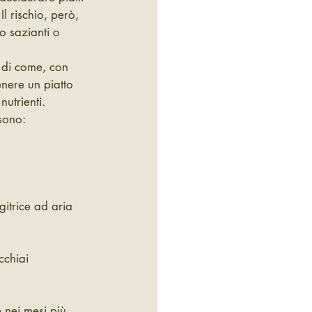
l rischio, però, 
o sazianti o 
 di come, con 
enere un piatto 
nutrienti.
sono:
gitrice ad aria 
cchiai 
 nei mesi più 