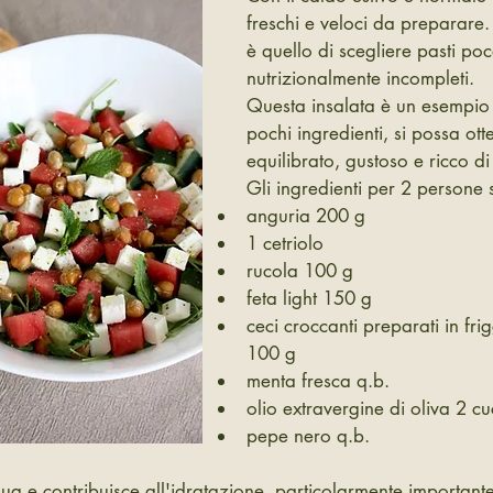
freschi e veloci da preparare. I
è quello di scegliere pasti poc
nutrizionalmente incompleti.
Questa insalata è un esempio
pochi ingredienti, si possa ott
equilibrato, gustoso e ricco di 
Gli ingredienti per 2 persone 
anguria 200 g
1 cetriolo
rucola 100 g
feta light 150 g
ceci croccanti preparati in frig
100 g 
menta fresca q.b.
olio extravergine di oliva 2 cu
pepe nero q.b.
a e contribuisce all'idratazione, particolarmente importante