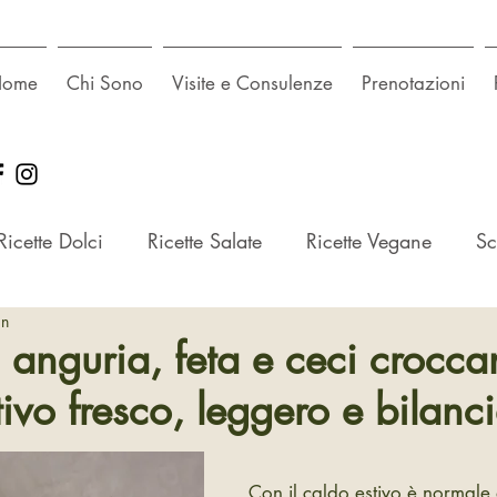
Home
Chi Sono
Visite e Consulenze
Prenotazioni
Ricette Dolci
Ricette Salate
Ricette Vegane
Sc
in
 anguria, feta e ceci croccant
ivo fresco, leggero e bilanc
Con il caldo estivo è normale 