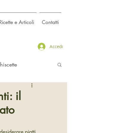
Ricette e Articoli
Contatti
Accedi
hiscette
i: il
iato
desiderare piatti 