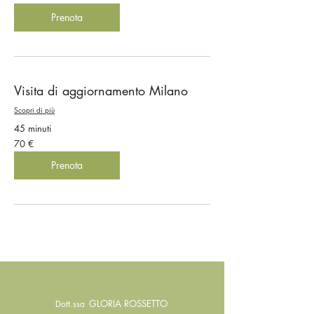
Prenota
Visita di aggiornamento Milano
Scopri di più
45 minuti
70
70 €
euro
Prenota
GLORIA ROSSETTO
Dott.ssa