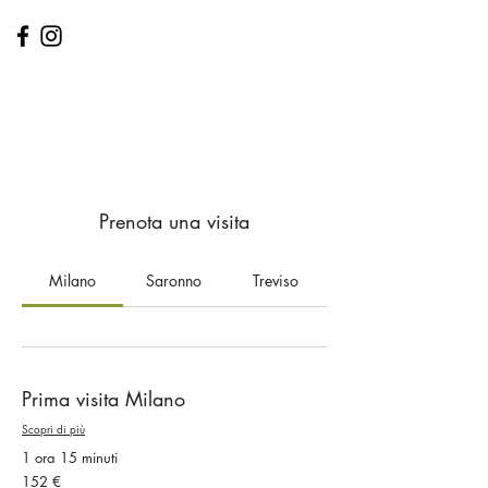
GLORIA ROSSETTO
Dott.ssa
Biologa Nutrizionista
Prenota una visita
Milano
Saronno
Treviso
Prima visita Milano
Scopri di più
1 ora 15 minuti
152
152 €
euro