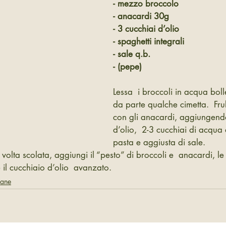
- mezzo broccolo
- anacardi 30g
- 3 cucchiai d’olio
- spaghetti integrali
- sale q.b.
- (pepe)
Lessa  i broccoli in acqua bol
da parte qualche cimetta.  Frul
con gli anacardi, aggiungendo
d’olio,  2-3 cucchiai di acqua 
pasta e aggiusta di sale.
volta scolata, aggiungi il “pesto” di broccoli e  anacardi, le 
 il cucchiaio d’olio  avanzato.
gane