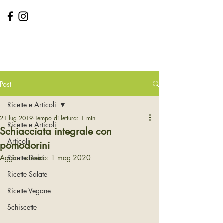
GLORIA ROSSETTO
Dott.ssa
Biologa Nutrizionista
Post
Ricette e Articoli
21 lug 2019
Tempo di lettura: 1 min
Ricette e Articoli
Schiacciata integrale con
Articoli
pomodorini
Aggiornamento:
Ricette Dolci
1 mag 2020
Ricette Salate
Ricette Vegane
Schiscette