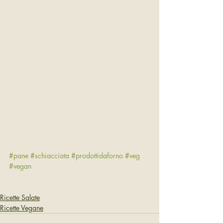
#pane
#schiacciata
#prodottidaforno
#veg
#vegan
Ricette Salate
Ricette Vegane