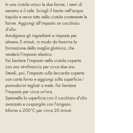
In una ciotola unisci le due farine, i semi di 
sesamo e il sale. Sciogli il lievito nell'acqua 
tiepida e versa tutto nella ciotola contenente le 
farine. Aggiungi all'impasto un cucchiaio 
d'olio.
Amalgama gli ingredienti e impasta per 
almeno 5 minuti, in modo da favorire la 
formazione della maglia glutinica, che 
renderà l'impasto elastico.
Fai lievitare l'impasto nella ciotola coperta 
con uno strofinaccio per circa due ore.
Stendi, poi, l'impasto sulla leccarda coperta 
con carta forno e aggiungi sulla superficie i 
pomodorini tagliati a metà. Fai lievitare 
l'impasto per circa un'ora.
Spennella la superficie con il cucchiaio d'olio 
avanzato e cospargila con l'origano.
Inforna a 200°C per circa 20 minuti.