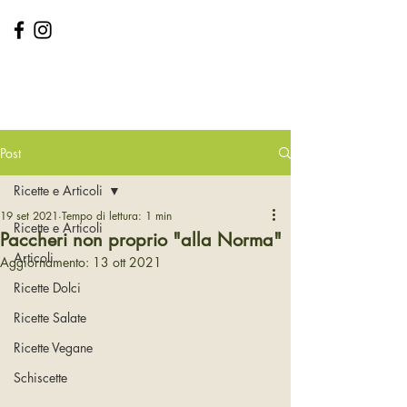
GLORIA ROSSETTO
Dott.ssa
Biologa Nutrizionista
Post
Ricette e Articoli
19 set 2021
Tempo di lettura: 1 min
Ricette e Articoli
Paccheri non proprio "alla Norma"
Articoli
Aggiornamento:
13 ott 2021
Ricette Dolci
Ricette Salate
Ricette Vegane
Schiscette