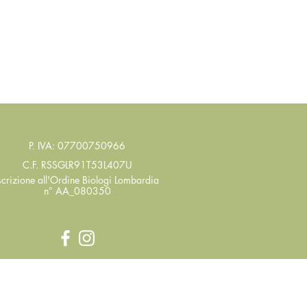
P. IVA: 07700750966
C.F. RSSGLR91T53L407U
scrizione all'Ordine Biologi
Lombardia
n° AA_080350