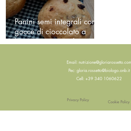
Panini semi integrali con
gocce di cioccolato a
basso contenuto di
zuccheri
Email:
nutrizione@gloriarossetto.co
Pec:
gloria.rossetto@biologo.onb.it
Cell: +39 340 1060622
Privacy Policy
Cookie Policy