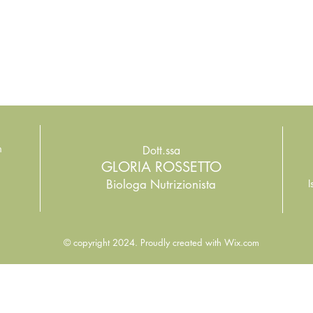
m
Dott.ssa
GLORIA ROSSETTO
Biologa Nutrizionista
I
© copyright 2024. Proudly created with
Wix.com