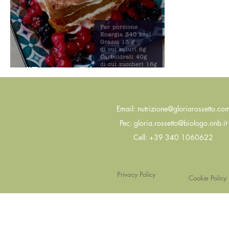
"Tiramisù" leggero
Email:
nutrizione@gloriarossetto.co
Pec:
gloria.rossetto@biologo.onb.it
Cell: +39 340 1060622
Privacy Policy
Cookie Policy