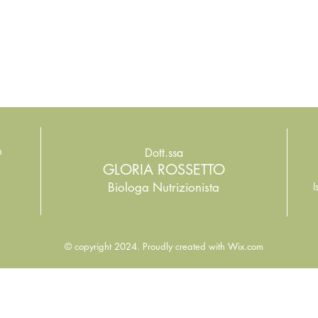
m
Dott.ssa
GLORIA ROSSETTO
Biologa Nutrizionista
I
© copyright 2024. Proudly created with
Wix.com