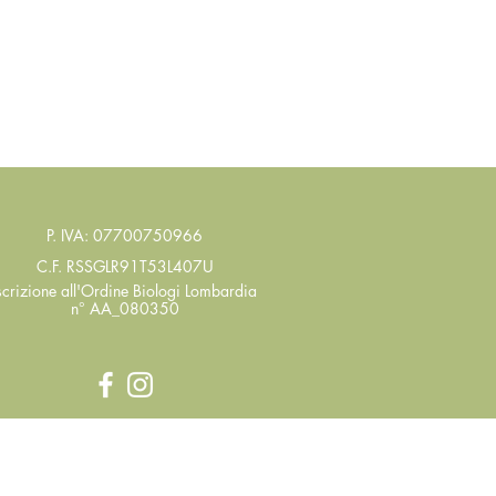
P. IVA: 07700750966
C.F. RSSGLR91T53L407U
scrizione all'Ordine Biologi
Lombardia
n° AA_080350