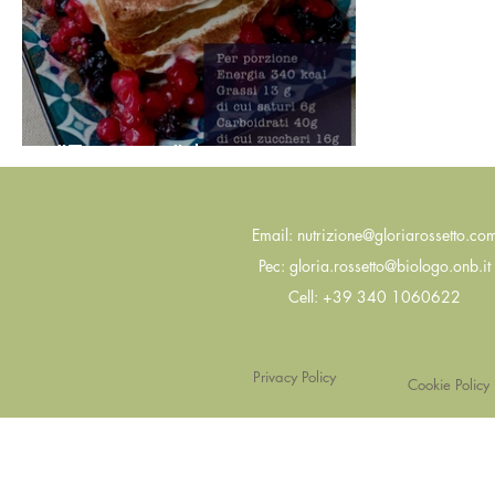
"Tiramisù" leggero
Email:
nutrizione@gloriarossetto.co
Pec:
gloria.rossetto@biologo.onb.it
Cell: +39 340 1060622
Privacy Policy
Cookie Policy