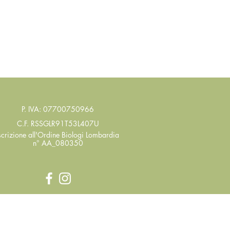
P. IVA: 07700750966
C.F. RSSGLR91T53L407U
scrizione all'Ordine Biologi
Lombardia
n° AA_080350