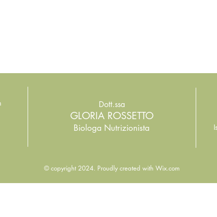
m
Dott.ssa
GLORIA ROSSETTO
Biologa Nutrizionista
I
© copyright 2024. Proudly created with
Wix.com